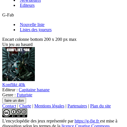
Newsletters
Editeurs
G-Fab
Nouvelle liste
Listes des joueurs
Encart colonne bottom 200 x 200 px max
Un jeu au hasard
Konflikt 40k
Editeur :
Capitaine banane
Genre :
Futuriste
Contact
|
Charte
|
Mentions légales
|
Partenaires
|
Plan du site
L'encyclopédie des jeux
représentée par
https://g-fig.fr
est mise à
disposition selon les termes de la
licence Creative Commons