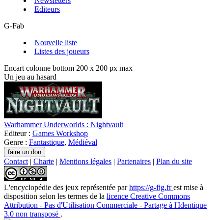
Newsletters
Editeurs
G-Fab
Nouvelle liste
Listes des joueurs
Encart colonne bottom 200 x 200 px max
Un jeu au hasard
Warhammer Underworlds : Nightvault
Editeur :
Games Workshop
Genre :
Fantastique
,
Médiéval
Contact
|
Charte
|
Mentions légales
|
Partenaires
|
Plan du site
L'encyclopédie des jeux
représentée par
https://g-fig.fr
est mise à
disposition selon les termes de la
licence Creative Commons
Attribution - Pas d'Utilisation Commerciale - Partage à l'Identique
3.0 non transposé
.