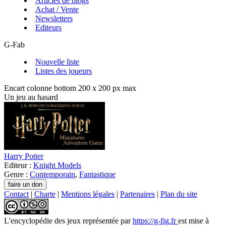
Articles de blogs
Achat / Vente
Newsletters
Editeurs
G-Fab
Nouvelle liste
Listes des joueurs
Encart colonne bottom 200 x 200 px max
Un jeu au hasard
Harry Potter
Editeur :
Knight Models
Genre :
Contemporain
,
Fantastique
Contact
|
Charte
|
Mentions légales
|
Partenaires
|
Plan du site
L'encyclopédie des jeux
représentée par
https://g-fig.fr
est mise à