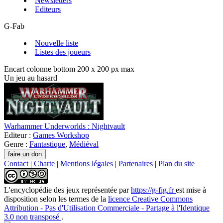
Newsletters
Editeurs
G-Fab
Nouvelle liste
Listes des joueurs
Encart colonne bottom 200 x 200 px max
Un jeu au hasard
Warhammer Underworlds : Nightvault
Editeur :
Games Workshop
Genre :
Fantastique
,
Médiéval
Contact
|
Charte
|
Mentions légales
|
Partenaires
|
Plan du site
L'encyclopédie des jeux
représentée par
https://g-fig.fr
est mise à
disposition selon les termes de la
licence Creative Commons
Attribution - Pas d'Utilisation Commerciale - Partage à l'Identique
3.0 non transposé
.