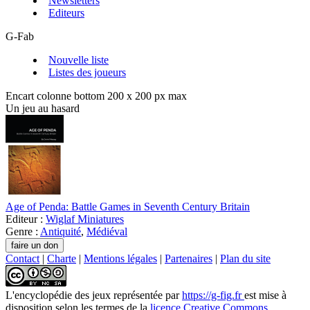
Newsletters
Editeurs
G-Fab
Nouvelle liste
Listes des joueurs
Encart colonne bottom 200 x 200 px max
Un jeu au hasard
Age of Penda: Battle Games in Seventh Century Britain
Editeur :
Wiglaf Miniatures
Genre :
Antiquité
,
Médiéval
Contact
|
Charte
|
Mentions légales
|
Partenaires
|
Plan du site
L'encyclopédie des jeux
représentée par
https://g-fig.fr
est mise à
disposition selon les termes de la
licence Creative Commons