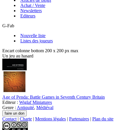
Articles de blogs
Achat / Vente
Newsletters
Editeurs
G-Fab
Nouvelle liste
Listes des joueurs
Encart colonne bottom 200 x 200 px max
Un jeu au hasard
Age of Penda: Battle Games in Seventh Century Britain
Editeur :
Wiglaf Miniatures
Genre :
Antiquité
,
Médiéval
Contact
|
Charte
|
Mentions légales
|
Partenaires
|
Plan du site