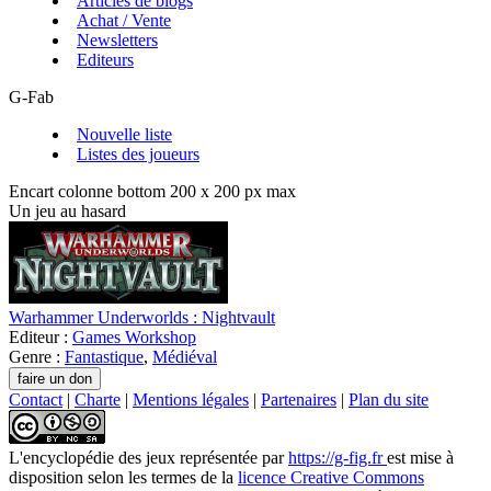
Articles de blogs
Achat / Vente
Newsletters
Editeurs
G-Fab
Nouvelle liste
Listes des joueurs
Encart colonne bottom 200 x 200 px max
Un jeu au hasard
Warhammer Underworlds : Nightvault
Editeur :
Games Workshop
Genre :
Fantastique
,
Médiéval
Contact
|
Charte
|
Mentions légales
|
Partenaires
|
Plan du site
L'encyclopédie des jeux
représentée par
https://g-fig.fr
est mise à
disposition selon les termes de la
licence Creative Commons