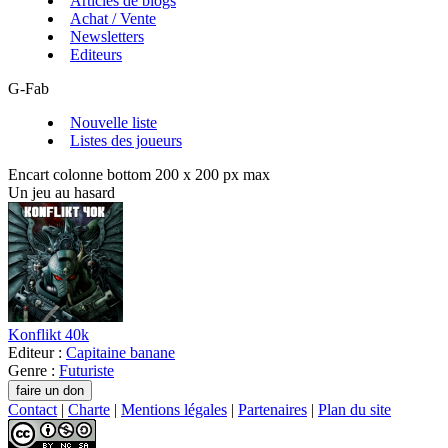
Articles de blogs
Achat / Vente
Newsletters
Editeurs
G-Fab
Nouvelle liste
Listes des joueurs
Encart colonne bottom 200 x 200 px max
Un jeu au hasard
Konflikt 40k
Editeur :
Capitaine banane
Genre :
Futuriste
Contact
|
Charte
|
Mentions légales
|
Partenaires
|
Plan du site