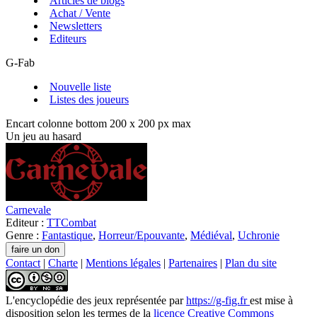
Articles de blogs
Achat / Vente
Newsletters
Editeurs
G-Fab
Nouvelle liste
Listes des joueurs
Encart colonne bottom 200 x 200 px max
Un jeu au hasard
Carnevale
Editeur :
TTCombat
Genre :
Fantastique
,
Horreur/Epouvante
,
Médiéval
,
Uchronie
Contact
|
Charte
|
Mentions légales
|
Partenaires
|
Plan du site
L'encyclopédie des jeux
représentée par
https://g-fig.fr
est mise à
disposition selon les termes de la
licence Creative Commons