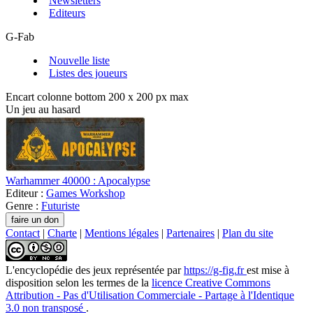
Newsletters
Editeurs
G-Fab
Nouvelle liste
Listes des joueurs
Encart colonne bottom 200 x 200 px max
Un jeu au hasard
Warhammer 40000 : Apocalypse
Editeur :
Games Workshop
Genre :
Futuriste
Contact
|
Charte
|
Mentions légales
|
Partenaires
|
Plan du site
L'encyclopédie des jeux
représentée par
https://g-fig.fr
est mise à
disposition selon les termes de la
licence Creative Commons
Attribution - Pas d'Utilisation Commerciale - Partage à l'Identique
3.0 non transposé
.