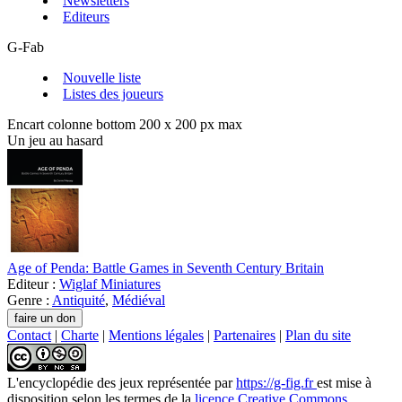
Newsletters
Editeurs
G-Fab
Nouvelle liste
Listes des joueurs
Encart colonne bottom 200 x 200 px max
Un jeu au hasard
Age of Penda: Battle Games in Seventh Century Britain
Editeur :
Wiglaf Miniatures
Genre :
Antiquité
,
Médiéval
Contact
|
Charte
|
Mentions légales
|
Partenaires
|
Plan du site
L'encyclopédie des jeux
représentée par
https://g-fig.fr
est mise à
disposition selon les termes de la
licence Creative Commons