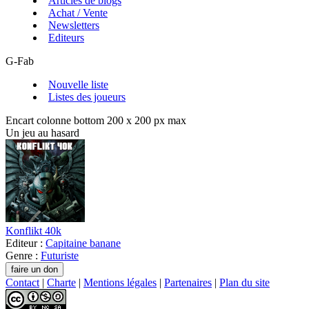
Articles de blogs
Achat / Vente
Newsletters
Editeurs
G-Fab
Nouvelle liste
Listes des joueurs
Encart colonne bottom 200 x 200 px max
Un jeu au hasard
Konflikt 40k
Editeur :
Capitaine banane
Genre :
Futuriste
Contact
|
Charte
|
Mentions légales
|
Partenaires
|
Plan du site