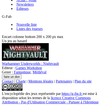
Achat / Vente
Newsletters
Editeurs
G-Fab
Nouvelle liste
Listes des joueurs
Encart colonne bottom 200 x 200 px max
Un jeu au hasard
Warhammer Underworlds : Nightvault
Editeur :
Games Workshop
Genre :
Fantastique
,
Médiéval
Contact
|
Charte
|
Mentions légales
|
Partenaires
|
Plan du site
L'encyclopédie des jeux
représentée par
https://g-fig.fr
est mise à
disposition selon les termes de la
licence Creative Commons
Attribution - Pas d'Utilisation Commerciale - Partage à l'Identique