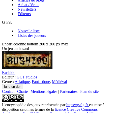
Articles de blogs
Achat / Vente
Newsletters
Editeurs
G-Fab
Nouvelle liste
Listes des joueurs
Encart colonne bottom 200 x 200 px max
Un jeu au hasard
Bushido
Editeur :
GCT studios
Genre :
Asiatique
,
Fantastique
,
Médiéval
Contact
|
Charte
|
Mentions légales
|
Partenaires
|
Plan du site
L'encyclopédie des jeux
représentée par
https://g-fig.fr
est mise à
disposition selon les termes de la
licence Creative Commons