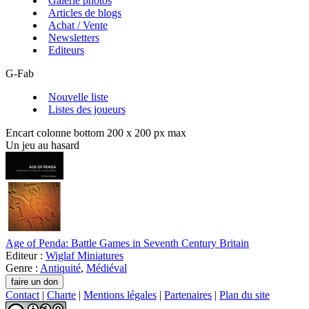
Galerie photos
Articles de blogs
Achat / Vente
Newsletters
Editeurs
G-Fab
Nouvelle liste
Listes des joueurs
Encart colonne bottom 200 x 200 px max
Un jeu au hasard
Age of Penda: Battle Games in Seventh Century Britain
Editeur :
Wiglaf Miniatures
Genre :
Antiquité
,
Médiéval
Contact
|
Charte
|
Mentions légales
|
Partenaires
|
Plan du site