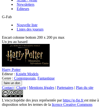
Achat / Vente
Newsletters
Editeurs
G-Fab
Nouvelle liste
Listes des joueurs
Encart colonne bottom 200 x 200 px max
Un jeu au hasard
Harry Potter
Editeur :
Knight Models
Genre :
Contemporain
,
Fantastique
Contact
|
Charte
|
Mentions légales
|
Partenaires
|
Plan du site
L'encyclopédie des jeux
représentée par
https://g-fig.fr
est mise à
disposition selon les termes de la
licence Creative Commons