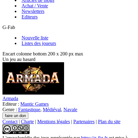
Articles de blogs
Achat / Vente
Newsletters
Editeurs
G-Fab
Nouvelle liste
Listes des joueurs
Encart colonne bottom 200 x 200 px max
Un jeu au hasard
Armada
Editeur :
Mantic Games
Genre :
Fantastique
,
Médiéval
,
Navale
Contact
|
Charte
|
Mentions légales
|
Partenaires
|
Plan du site
L'encyclopédie des jeux
représentée par
https://g-fig.fr
est mise à