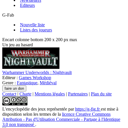
Newsletters
Editeurs
G-Fab
Nouvelle liste
Listes des joueurs
Encart colonne bottom 200 x 200 px max
Un jeu au hasard
Warhammer Underworlds : Nightvault
Editeur :
Games Workshop
Genre :
Fantastique
,
Médiéval
Contact
|
Charte
|
Mentions légales
|
Partenaires
|
Plan du site
L'encyclopédie des jeux
représentée par
https://g-fig.fr
est mise à
disposition selon les termes de la
licence Creative Commons
Attribution - Pas d'Utilisation Commerciale - Partage à l'Identique
3.0 non transposé
.