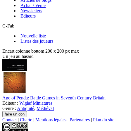
Articles de blogs
Achat / Vente
Newsletters
Editeurs
G-Fab
Nouvelle liste
Listes des joueurs
Encart colonne bottom 200 x 200 px max
Un jeu au hasard
Age of Penda: Battle Games in Seventh Century Britain
Editeur :
Wiglaf Miniatures
Genre :
Antiquité
,
Médiéval
Contact
|
Charte
|
Mentions légales
|
Partenaires
|
Plan du site