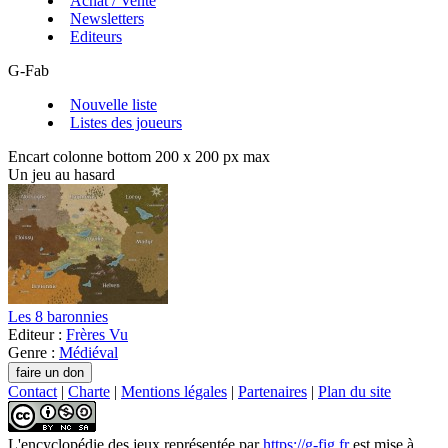
Achat / Vente
Newsletters
Editeurs
G-Fab
Nouvelle liste
Listes des joueurs
Encart colonne bottom 200 x 200 px max
Un jeu au hasard
Les 8 baronnies
Editeur :
Frères Vu
Genre :
Médiéval
Contact
|
Charte
|
Mentions légales
|
Partenaires
|
Plan du site
L'encyclopédie des jeux
représentée par
https://g-fig.fr
est mise à