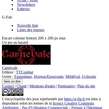
Achat / Vente
Newsletters
Editeurs
G-Fab
Nouvelle liste
Listes des joueurs
Encart colonne bottom 200 x 200 px max
Un jeu au hasard
Carnevale
Editeur :
TTCombat
Genre :
Fantastique
,
Horreur/Epouvante
,
Médiéval
,
Uchronie
Contact
|
Charte
|
Mentions légales
|
Partenaires
|
Plan du site
L'encyclopédie des jeux
représentée par
https://g-fig.fr
est mise à
disposition selon les termes de la
licence Creative Commons
Attribution - Pas d'Utilisation Commerciale - Partage à l'Identique