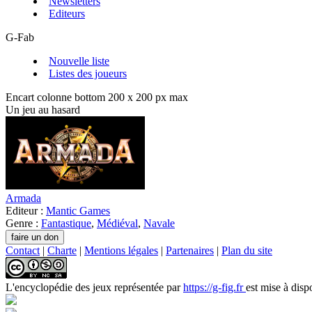
Newsletters
Editeurs
G-Fab
Nouvelle liste
Listes des joueurs
Encart colonne bottom 200 x 200 px max
Un jeu au hasard
Armada
Editeur :
Mantic Games
Genre :
Fantastique
,
Médiéval
,
Navale
Contact
|
Charte
|
Mentions légales
|
Partenaires
|
Plan du site
L'encyclopédie des jeux
représentée par
https://g-fig.fr
est mise à disp