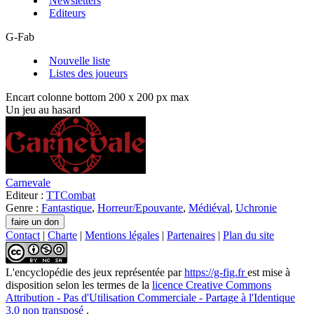
Newsletters
Editeurs
G-Fab
Nouvelle liste
Listes des joueurs
Encart colonne bottom 200 x 200 px max
Un jeu au hasard
Carnevale
Editeur :
TTCombat
Genre :
Fantastique
,
Horreur/Epouvante
,
Médiéval
,
Uchronie
Contact
|
Charte
|
Mentions légales
|
Partenaires
|
Plan du site
L'encyclopédie des jeux
représentée par
https://g-fig.fr
est mise à
disposition selon les termes de la
licence Creative Commons
Attribution - Pas d'Utilisation Commerciale - Partage à l'Identique
3.0 non transposé
.