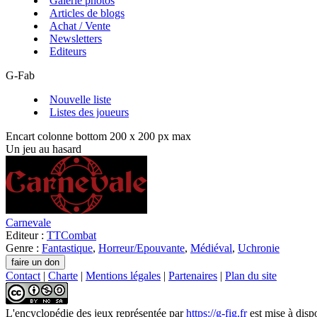
Galerie photos
Articles de blogs
Achat / Vente
Newsletters
Editeurs
G-Fab
Nouvelle liste
Listes des joueurs
Encart colonne bottom 200 x 200 px max
Un jeu au hasard
Carnevale
Editeur :
TTCombat
Genre :
Fantastique
,
Horreur/Epouvante
,
Médiéval
,
Uchronie
Contact
|
Charte
|
Mentions légales
|
Partenaires
|
Plan du site
L'encyclopédie des jeux
représentée par
https://g-fig.fr
est mise à disp