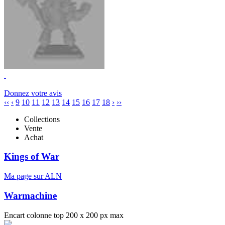
Donnez votre avis
‹‹
‹
9
10
11
12
13
14
15
16
17
18
›
››
Collections
Vente
Achat
Kings of War
Ma page sur ALN
Warmachine
Encart colonne top 200 x 200 px max