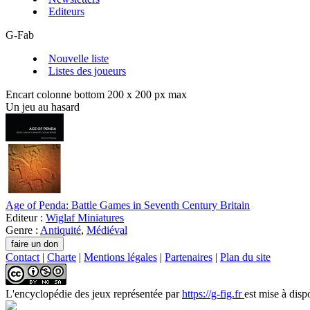
Editeurs
G-Fab
Nouvelle liste
Listes des joueurs
Encart colonne bottom 200 x 200 px max
Un jeu au hasard
Age of Penda: Battle Games in Seventh Century Britain
Editeur :
Wiglaf Miniatures
Genre :
Antiquité
,
Médiéval
Contact
|
Charte
|
Mentions légales
|
Partenaires
|
Plan du site
L'encyclopédie des jeux
représentée par
https://g-fig.fr
est mise à disp