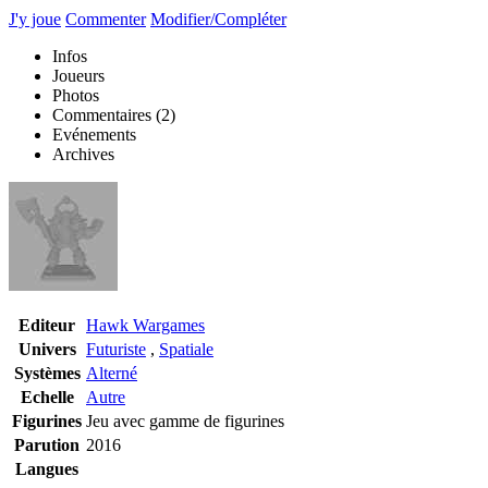
J'y joue
Commenter
Modifier/Compléter
Infos
Joueurs
Photos
Commentaires
(2)
Evénements
Archives
Editeur
Hawk Wargames
Univers
Futuriste
,
Spatiale
Systèmes
Alterné
Echelle
Autre
Figurines
Jeu avec gamme de figurines
Parution
2016
Langues