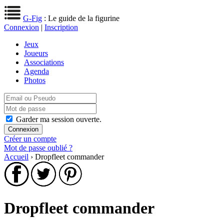
G-Fig
: Le guide de la figurine
Connexion
|
Inscription
Jeux
Joueurs
Associations
Agenda
Photos
Garder ma session ouverte.
Créer un compte
Mot de passe oublié ?
Accueil
› Dropfleet commander
Dropfleet commander