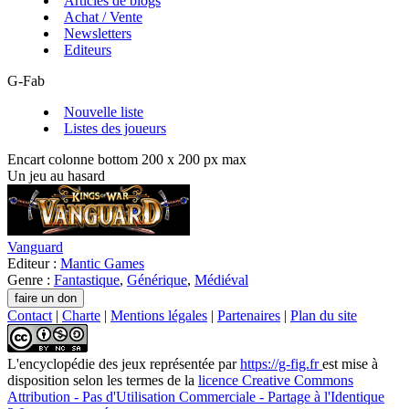
Articles de blogs
Achat / Vente
Newsletters
Editeurs
G-Fab
Nouvelle liste
Listes des joueurs
Encart colonne bottom 200 x 200 px max
Un jeu au hasard
Vanguard
Editeur :
Mantic Games
Genre :
Fantastique
,
Générique
,
Médiéval
Contact
|
Charte
|
Mentions légales
|
Partenaires
|
Plan du site
L'encyclopédie des jeux
représentée par
https://g-fig.fr
est mise à
disposition selon les termes de la
licence Creative Commons
Attribution - Pas d'Utilisation Commerciale - Partage à l'Identique