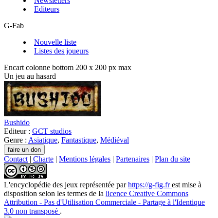
Newsletters
Editeurs
G-Fab
Nouvelle liste
Listes des joueurs
Encart colonne bottom 200 x 200 px max
Un jeu au hasard
Bushido
Editeur :
GCT studios
Genre :
Asiatique
,
Fantastique
,
Médiéval
Contact
|
Charte
|
Mentions légales
|
Partenaires
|
Plan du site
L'encyclopédie des jeux
représentée par
https://g-fig.fr
est mise à
disposition selon les termes de la
licence Creative Commons
Attribution - Pas d'Utilisation Commerciale - Partage à l'Identique
3.0 non transposé
.