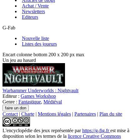
Articles de blogs
Achat / Vente
Newsletters
Editeurs
G-Fab
Nouvelle liste
Listes des joueurs
Encart colonne bottom 200 x 200 px max
Un jeu au hasard
Warhammer Underworlds : Nightvault
Editeur :
Games Workshop
Genre :
Fantastique
,
Médiéval
Contact
|
Charte
|
Mentions légales
|
Partenaires
|
Plan du site
L'encyclopédie des jeux
représentée par
https://g-fig.fr
est mise à
disposition selon les termes de la
licence Creative Commons