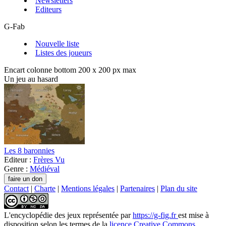
Newsletters
Editeurs
G-Fab
Nouvelle liste
Listes des joueurs
Encart colonne bottom 200 x 200 px max
Un jeu au hasard
Les 8 baronnies
Editeur :
Frères Vu
Genre :
Médiéval
Contact
|
Charte
|
Mentions légales
|
Partenaires
|
Plan du site
L'encyclopédie des jeux
représentée par
https://g-fig.fr
est mise à
disposition selon les termes de la
licence Creative Commons