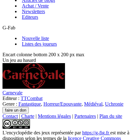
Articles de blogs
Achat / Vente
Newsletters
Editeurs
G-Fab
Nouvelle liste
Listes des joueurs
Encart colonne bottom 200 x 200 px max
Un jeu au hasard
Carnevale
Editeur :
TTCombat
Genre :
Fantastique
,
Horreur/Epouvante
,
Médiéval
,
Uchronie
Contact
|
Charte
|
Mentions légales
|
Partenaires
|
Plan du site
L'encyclopédie des jeux
représentée par
https://g-fig.fr
est mise à
disposition selon les termes de la
licence Creative Commons