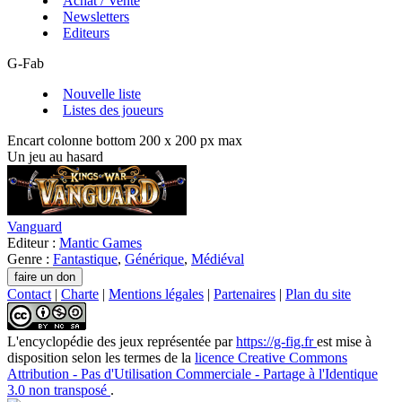
Achat / Vente
Newsletters
Editeurs
G-Fab
Nouvelle liste
Listes des joueurs
Encart colonne bottom 200 x 200 px max
Un jeu au hasard
Vanguard
Editeur :
Mantic Games
Genre :
Fantastique
,
Générique
,
Médiéval
Contact
|
Charte
|
Mentions légales
|
Partenaires
|
Plan du site
L'encyclopédie des jeux
représentée par
https://g-fig.fr
est mise à
disposition selon les termes de la
licence Creative Commons
Attribution - Pas d'Utilisation Commerciale - Partage à l'Identique
3.0 non transposé
.