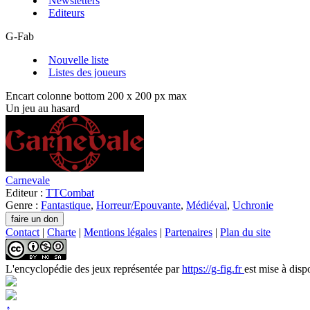
Newsletters
Editeurs
G-Fab
Nouvelle liste
Listes des joueurs
Encart colonne bottom 200 x 200 px max
Un jeu au hasard
Carnevale
Editeur :
TTCombat
Genre :
Fantastique
,
Horreur/Epouvante
,
Médiéval
,
Uchronie
Contact
|
Charte
|
Mentions légales
|
Partenaires
|
Plan du site
L'encyclopédie des jeux
représentée par
https://g-fig.fr
est mise à disp
↑