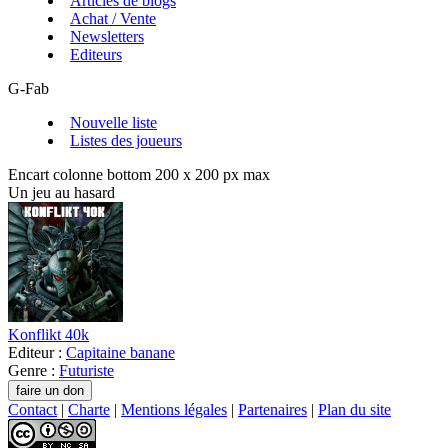
Articles de blogs
Achat / Vente
Newsletters
Editeurs
G-Fab
Nouvelle liste
Listes des joueurs
Encart colonne bottom 200 x 200 px max
Un jeu au hasard
Konflikt 40k
Editeur :
Capitaine banane
Genre :
Futuriste
Contact
|
Charte
|
Mentions légales
|
Partenaires
|
Plan du site