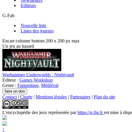
Newsletters
Editeurs
G-Fab
Nouvelle liste
Listes des joueurs
Encart colonne bottom 200 x 200 px max
Un jeu au hasard
Warhammer Underworlds : Nightvault
Editeur :
Games Workshop
Genre :
Fantastique
,
Médiéval
Contact
|
Charte
|
Mentions légales
|
Partenaires
|
Plan du site
L'encyclopédie des jeux
représentée par
https://g-fig.fr
est mise à disp
↑