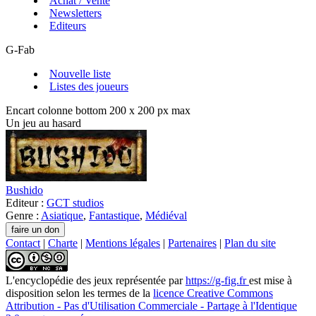
Achat / Vente
Newsletters
Editeurs
G-Fab
Nouvelle liste
Listes des joueurs
Encart colonne bottom 200 x 200 px max
Un jeu au hasard
Bushido
Editeur :
GCT studios
Genre :
Asiatique
,
Fantastique
,
Médiéval
Contact
|
Charte
|
Mentions légales
|
Partenaires
|
Plan du site
L'encyclopédie des jeux
représentée par
https://g-fig.fr
est mise à
disposition selon les termes de la
licence Creative Commons
Attribution - Pas d'Utilisation Commerciale - Partage à l'Identique