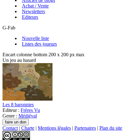
Articles de blogs
Achat / Vente
Newsletters
Editeurs
G-Fab
Nouvelle liste
Listes des joueurs
Encart colonne bottom 200 x 200 px max
Un jeu au hasard
Les 8 baronnies
Editeur :
Frères Vu
Genre :
Médiéval
Contact
|
Charte
|
Mentions légales
|
Partenaires
|
Plan du site