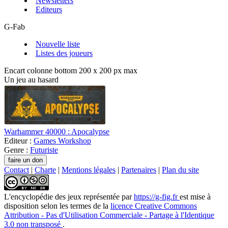
Newsletters
Editeurs
G-Fab
Nouvelle liste
Listes des joueurs
Encart colonne bottom 200 x 200 px max
Un jeu au hasard
Warhammer 40000 : Apocalypse
Editeur :
Games Workshop
Genre :
Futuriste
Contact
|
Charte
|
Mentions légales
|
Partenaires
|
Plan du site
L'encyclopédie des jeux
représentée par
https://g-fig.fr
est mise à
disposition selon les termes de la
licence Creative Commons
Attribution - Pas d'Utilisation Commerciale - Partage à l'Identique
3.0 non transposé
.