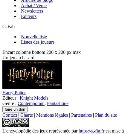
Articles de blogs
Achat / Vente
Newsletters
Editeurs
G-Fab
Nouvelle liste
Listes des joueurs
Encart colonne bottom 200 x 200 px max
Un jeu au hasard
Harry Potter
Editeur :
Knight Models
Genre :
Contemporain
,
Fantastique
Contact
|
Charte
|
Mentions légales
|
Partenaires
|
Plan du site
L'encyclopédie des jeux
représentée par
https://g-fig.fr
est mise à