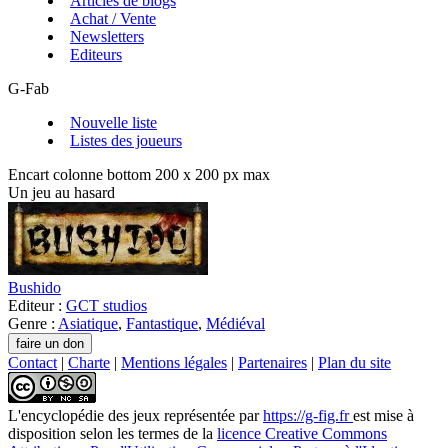
Articles de blogs
Achat / Vente
Newsletters
Editeurs
G-Fab
Nouvelle liste
Listes des joueurs
Encart colonne bottom 200 x 200 px max
Un jeu au hasard
Bushido
Editeur :
GCT studios
Genre :
Asiatique
,
Fantastique
,
Médiéval
Contact
|
Charte
|
Mentions légales
|
Partenaires
|
Plan du site
L'encyclopédie des jeux
représentée par
https://g-fig.fr
est mise à
disposition selon les termes de la
licence Creative Commons