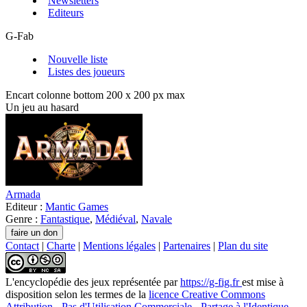
Newsletters
Editeurs
G-Fab
Nouvelle liste
Listes des joueurs
Encart colonne bottom 200 x 200 px max
Un jeu au hasard
Armada
Editeur :
Mantic Games
Genre :
Fantastique
,
Médiéval
,
Navale
Contact
|
Charte
|
Mentions légales
|
Partenaires
|
Plan du site
L'encyclopédie des jeux
représentée par
https://g-fig.fr
est mise à
disposition selon les termes de la
licence Creative Commons
Attribution - Pas d'Utilisation Commerciale - Partage à l'Identique