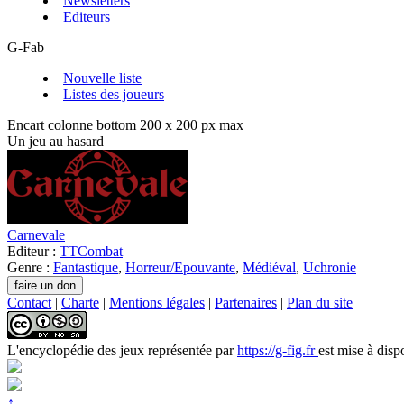
Newsletters
Editeurs
G-Fab
Nouvelle liste
Listes des joueurs
Encart colonne bottom 200 x 200 px max
Un jeu au hasard
Carnevale
Editeur :
TTCombat
Genre :
Fantastique
,
Horreur/Epouvante
,
Médiéval
,
Uchronie
Contact
|
Charte
|
Mentions légales
|
Partenaires
|
Plan du site
L'encyclopédie des jeux
représentée par
https://g-fig.fr
est mise à disp
↑