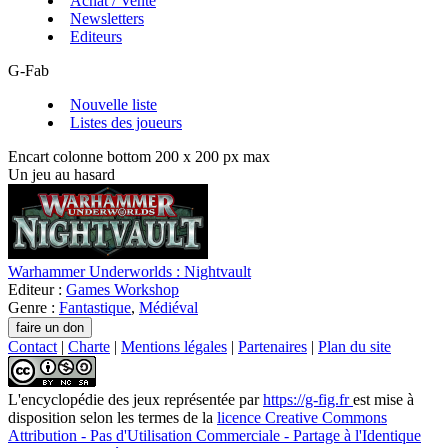
Achat / Vente
Newsletters
Editeurs
G-Fab
Nouvelle liste
Listes des joueurs
Encart colonne bottom 200 x 200 px max
Un jeu au hasard
Warhammer Underworlds : Nightvault
Editeur :
Games Workshop
Genre :
Fantastique
,
Médiéval
Contact
|
Charte
|
Mentions légales
|
Partenaires
|
Plan du site
L'encyclopédie des jeux
représentée par
https://g-fig.fr
est mise à
disposition selon les termes de la
licence Creative Commons
Attribution - Pas d'Utilisation Commerciale - Partage à l'Identique