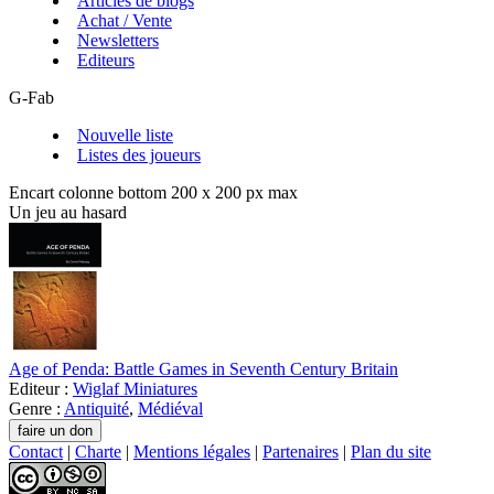
Articles de blogs
Achat / Vente
Newsletters
Editeurs
G-Fab
Nouvelle liste
Listes des joueurs
Encart colonne bottom 200 x 200 px max
Un jeu au hasard
Age of Penda: Battle Games in Seventh Century Britain
Editeur :
Wiglaf Miniatures
Genre :
Antiquité
,
Médiéval
Contact
|
Charte
|
Mentions légales
|
Partenaires
|
Plan du site