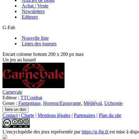
Articles de blogs
Achat / Vente
Newsletters
Editeurs
G-Fab
Nouvelle liste
Listes des joueurs
Encart colonne bottom 200 x 200 px max
Un jeu au hasard
Carnevale
Editeur :
TTCombat
Genre :
Fantastique
,
Horreur/Epouvante
,
Médiéval
,
Uchronie
Contact
|
Charte
|
Mentions légales
|
Partenaires
|
Plan du site
L'encyclopédie des jeux
représentée par
https://g-fig.fr
est mise à disp