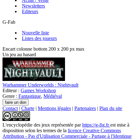
Achat / Vente
Newsletters
Editeurs
G-Fab
Nouvelle liste
Listes des joueurs
Encart colonne bottom 200 x 200 px max
Un jeu au hasard
Warhammer Underworlds : Nightvault
Editeur :
Games Workshop
Genre :
Fantastique
,
Médiéval
Contact
|
Charte
|
Mentions légales
|
Partenaires
|
Plan du site
L'encyclopédie des jeux
représentée par
https://g-fig.fr
est mise à
disposition selon les termes de la
licence Creative Commons
Attribution - Pas d'Utilisation Commerciale - Partage à l'Identique