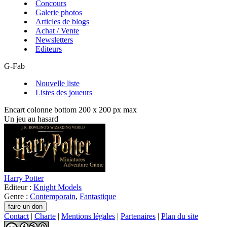
Concours
Galerie photos
Articles de blogs
Achat / Vente
Newsletters
Editeurs
G-Fab
Nouvelle liste
Listes des joueurs
Encart colonne bottom 200 x 200 px max
Un jeu au hasard
Harry Potter
Editeur :
Knight Models
Genre :
Contemporain
,
Fantastique
Contact
|
Charte
|
Mentions légales
|
Partenaires
|
Plan du site