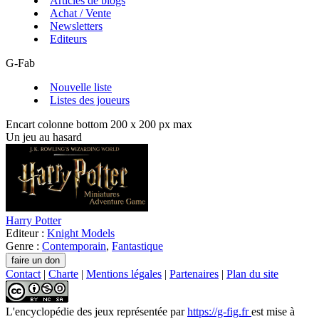
Articles de blogs
Achat / Vente
Newsletters
Editeurs
G-Fab
Nouvelle liste
Listes des joueurs
Encart colonne bottom 200 x 200 px max
Un jeu au hasard
Harry Potter
Editeur :
Knight Models
Genre :
Contemporain
,
Fantastique
Contact
|
Charte
|
Mentions légales
|
Partenaires
|
Plan du site
L'encyclopédie des jeux
représentée par
https://g-fig.fr
est mise à