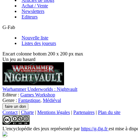
Articles de blogs
Achat / Vente
Newsletters
Editeurs
G-Fab
Nouvelle liste
Listes des joueurs
Encart colonne bottom 200 x 200 px max
Un jeu au hasard
Warhammer Underworlds : Nightvault
Editeur :
Games Workshop
Genre :
Fantastique
,
Médiéval
Contact
|
Charte
|
Mentions légales
|
Partenaires
|
Plan du site
L'encyclopédie des jeux
représentée par
https://g-fig.fr
est mise à disp