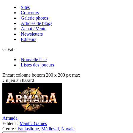
Sites
Concours
Galerie photos
Articles de blogs
Achat / Vente
Newsletters
Editeurs
G-Fab
Nouvelle liste
Listes des joueurs
Encart colonne bottom 200 x 200 px max
Un jeu au hasard
Armada
Editeur :
Mantic Games
Genre :
Fantastique
,
Médiéval
,
Navale